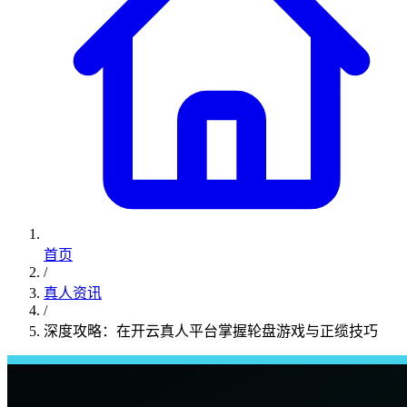
首页
/
真人资讯
/
深度攻略：在开云真人平台掌握轮盘游戏与正缆技巧