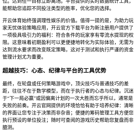
位。达到任一目标立即离场。平台提供的实时数据统计工具，
能帮助您追踪不同投注类型的胜率，优化您的选择。
开云体育始终强调理性娱乐的价值。值得一提的是，为助力玩
家无忧体验策略应用，开云官方下载平台为新注册用户提供了
一项极具吸引力的福利：符合条件的玩家享有零流水提现的权
限。这意味着初期盈利可以更便捷地转化为实际体验，无需为
达到流水要求而改变既定策略，这对于测试和执行严谨的资金
管理计划尤为重要。
超越技巧：心态、纪律与平台的工具优势
最终，在轮盘或任何策略游戏中，顶尖技巧与普通技巧的差
距，往往不在于数学模型，而在于执行者的心态与纪律。沉迷
于“下一局必赢”或因偏离计划的一次大胜而忘乎所以，通常是
失败的前奏。开云官网提供的环境恰恰有助于培养纪律：清晰
的界面让您专注于决策而非杂音；便捷的筹码管理工具方便您
执行预设的单位投注；随时可查阅的游戏历史帮助您复盘而非
臆测。