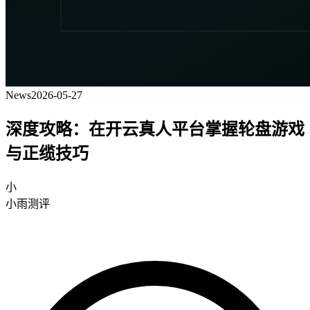
News
2026-05-27
深度攻略：在开云真人平台掌握轮盘游戏
与正缆技巧
小
小雨测评