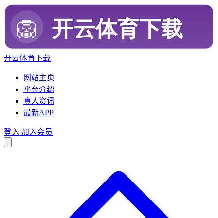
开云体育下载
网站主页
平台介绍
真人资讯
最新APP
登入
加入会员