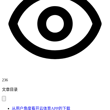
236
文章目录
从用户角度看开云体育APP的下载