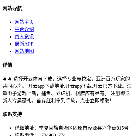
网站导航
网站主页
平台介绍
真人资讯
最新APP
网站地图
详情
🔥🔥 选择开云体育下载，选择专业与稳定，亚洲百万玩家的
共同心声。 开云app下载地址,开云app下载,开云官方下载。海
量电子游戏上新，捕鱼、老虎机、棋牌应有尽有。 注册即送
新人专属豪礼，首存红利拿到手软，点击立即领取！
联系支持
详细地址：宁夏回族自治区固原市泾源县兴华街815号
联系电话：17049001774